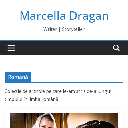
Skip
Marcella Dragan
to
content
Writer | Storyteller
Română
Colecție de articole pe care le-am scris de-a lungul
timpului în limba română