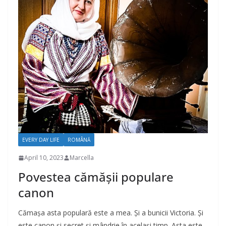
EVERY DAY LIFE
ROMÂNĂ
April 10, 2023
Marcella
Povestea cămășii populare
canon
Cămașa asta populară este a mea. Și a bunicii Victoria. Și
este canon și secret și mândrie în același timp. Asta este